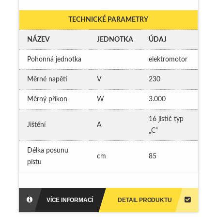
TECHNICKÉ PARAMETRY
NÁZEV
JEDNOTKA
ÚDAJ
Pohonná jednotka
elektromotor
Měrné napětí
V
230
Měrný příkon
W
3.000
16 jistič typ
Jištění
A
„C“
Délka posunu
cm
85
pístu
DETAIL PRODUKTU
VÍCE INFORMACÍ