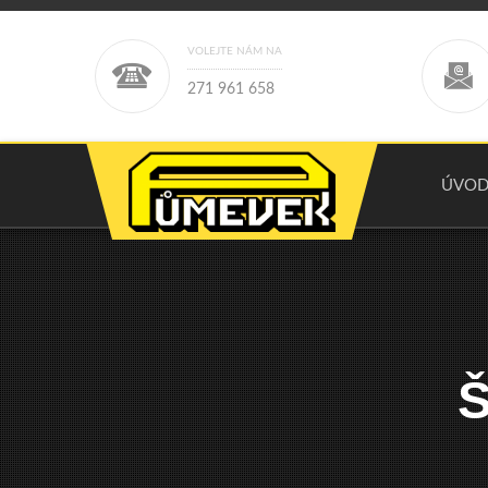
VOLEJTE NÁM NA
2
7
1
9
6
1
6
5
8
ÚVO