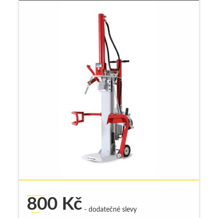
800
Kč
- dodatečné slevy