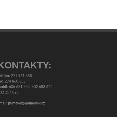
KONTAKTY:
elefon:
271 961 658
ax:
274 860 655
obil:
606 631 354, 602 683 642,
02 257 823
mail:
pumevek@pumevek.cz