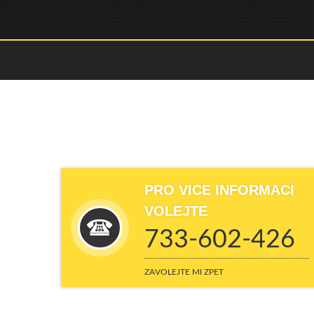
PRO VICE INFORMACI
VOLEJTE
7
3
3
-
6
0
2
-
4
2
6
Z
A
V
O
L
E
J
T
E
M
I
Z
P
E
T