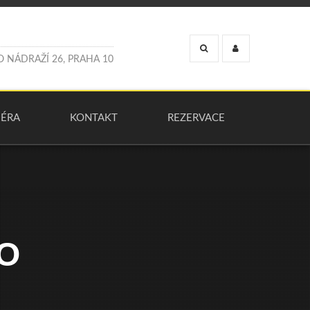
O
N
Á
D
R
A
Ž
Í
2
6
,
P
R
A
H
A
1
0
IÉRA
KONTAKT
REZERVACE
O