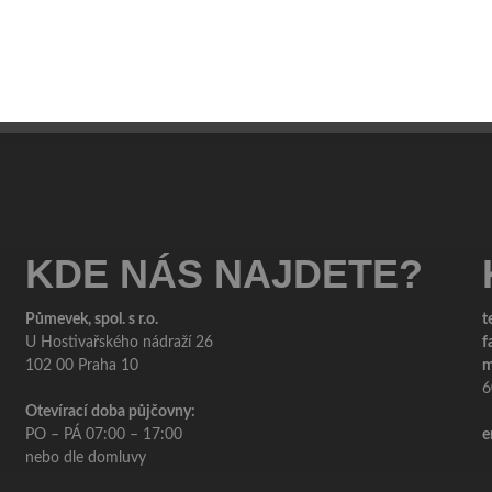
KDE NÁS NAJDETE?
Půmevek, spol. s r.o.
t
U Hostivařského nádraží 26
f
102 00 Praha 10
m
6
Otevírací doba půjčovny:
PO – PÁ 07:00 – 17:00
e
nebo dle domluvy