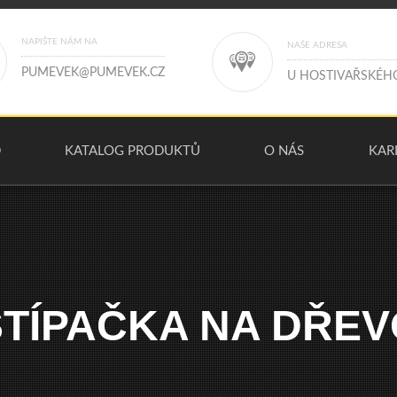
NAPIŠTE NÁM NA
NAŠE ADRESA
P
U
M
E
V
E
K
@
P
U
M
E
V
E
K
.
C
Z
U
H
O
S
T
I
V
A
Ř
S
K
É
H
D
KATALOG PRODUKTŮ
O NÁS
KAR
ŠTÍPAČKA NA DŘEV