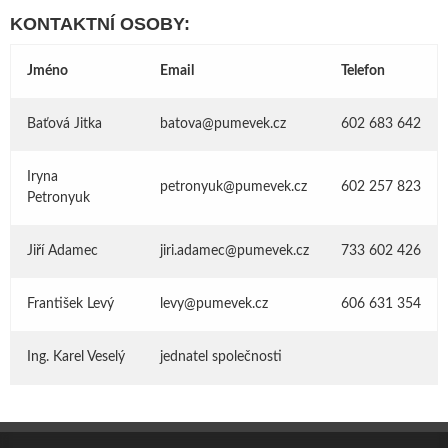
KONTAKTNÍ OSOBY:
Jméno
Email
Telefon
Baťová Jitka
batova@pumevek.cz
602 683 642
Iryna
petronyuk@pumevek.cz
602 257 823
Petronyuk
Jiří Adamec
j
iri.adamec@pumevek.cz
733 602 426
František Levý
levy@pumevek.cz
606 631 354
Ing. Karel Veselý
jednatel společnosti