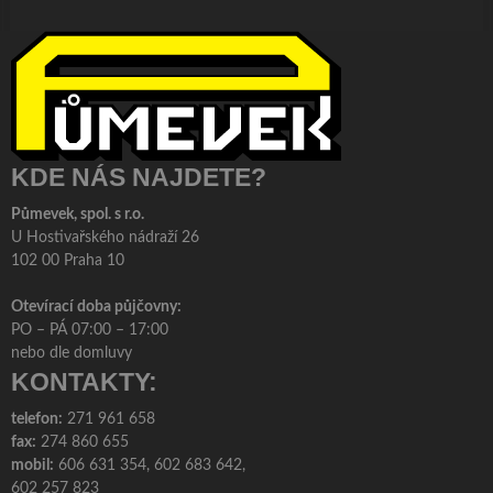
KDE NÁS NAJDETE?
Půmevek, spol. s r.o.
U Hostivařského nádraží 26
102 00 Praha 10
Otevírací doba půjčovny:
PO – PÁ 07:00 – 17:00
nebo dle domluvy
KONTAKTY:
telefon:
271 961 658
fax:
274 860 655
mobil:
606 631 354, 602 683 642,
602 257 823