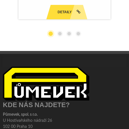
DETAILY
KDE NÁS NAJDETE?
Půmevek, spol. s r.o.
U Hostivařského nádraží 26
102 00 Praha 10