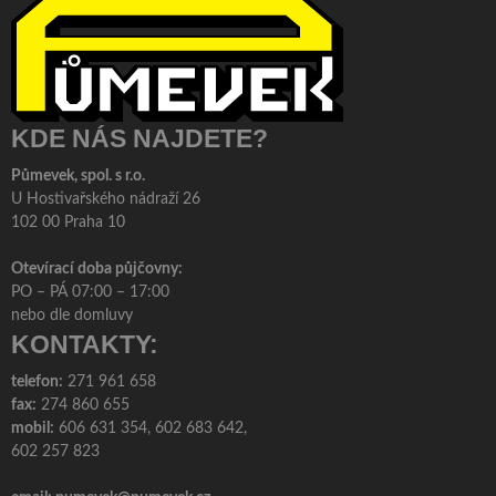
KDE NÁS NAJDETE?
Půmevek, spol. s r.o.
U Hostivařského nádraží 26
102 00 Praha 10
Otevírací doba půjčovny:
PO – PÁ 07:00 – 17:00
nebo dle domluvy
KONTAKTY:
telefon:
271 961 658
fax:
274 860 655
mobil:
606 631 354, 602 683 642,
602 257 823